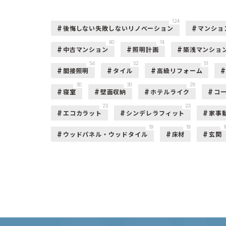
124
後悔しない失敗しないリノベーション
マンショ
80
74
中古マンション
照明計画
築浅マンショ
54
52
51
間接照明
タイル
高級リフォーム
30
30
29
寝室
壁面収納
ホテルライク
コ
23
23
エコカラット
シンデレラフィット
家事
19
19
1
ウッドパネル・ウッドタイル
床材
玄関