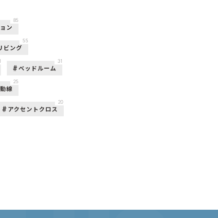
85
ション
55
リビング
1
31
ベッドルーム
25
活動線
20
アクセントクロス