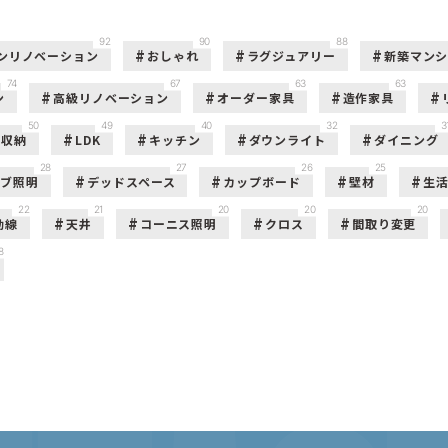
92
90
88
ンリノベーション
おしゃれ
ラグジュアリー
新築マン
74
67
63
63
ン
高級リノベーション
オーダー家具
造作家具
50
49
40
32
3
収納
LDK
キッチン
ダウンライト
ダイニング
28
27
26
25
ーブ照明
デッドスペース
カップボード
壁材
生
22
21
20
20
20
動線
天井
コーニス照明
クロス
間取り変更
8