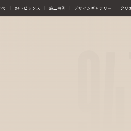
いて
94トピックス
施工事例
デザインギャラリー
クリ
94