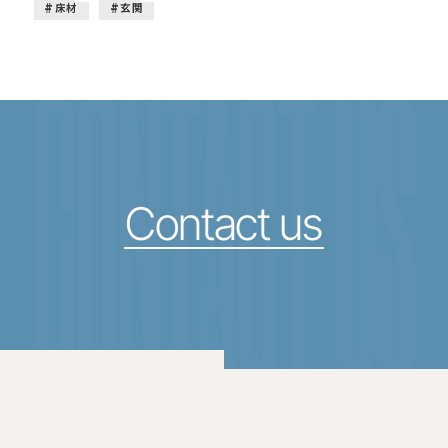
床材
玄関
CONTACT US
Contact us