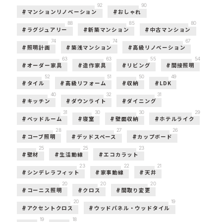
92
90
マンションリノベーション
おしゃれ
88
85
80
ラグジュアリー
新築マンション
中古マンション
74
74
67
照明計画
築浅マンション
高級リノベーション
63
63
55
54
オーダー家具
造作家具
リビング
間接照明
52
51
50
49
タイル
高級リフォーム
収納
LDK
40
32
31
キッチン
ダウンライト
ダイニング
31
30
30
29
ベッドルーム
寝室
壁面収納
ホテルライク
28
27
26
コーブ照明
デッドスペース
カップボード
25
25
23
壁材
生活動線
エコカラット
23
22
21
シンデレラフィット
家事動線
天井
20
20
20
コーニス照明
クロス
間取り変更
20
19
アクセントクロス
ウッドパネル・ウッドタイル
19
18