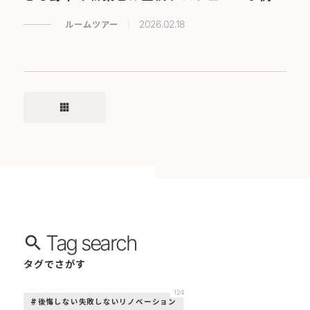
ルームツアー
2026.02.18
apps
Tag search
タグでさがす
124
後悔しない失敗しないリノベーション