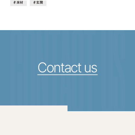
床材
玄関
CONTACT US
Contact us