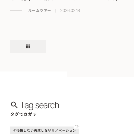
ルームツアー
2026.02.18
apps
Tag search
タグでさがす
124
後悔しない失敗しないリノベーション