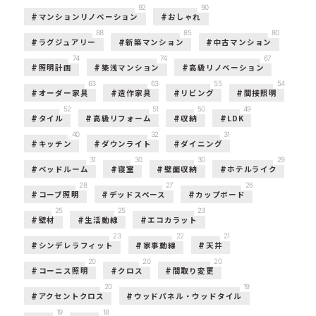
92
90
マンションリノベーション
おしゃれ
88
85
80
ラグジュアリー
新築マンション
中古マンション
74
74
67
照明計画
築浅マンション
高級リノベーション
63
63
55
54
オーダー家具
造作家具
リビング
間接照明
52
51
50
49
タイル
高級リフォーム
収納
LDK
40
32
31
キッチン
ダウンライト
ダイニング
31
30
30
29
ベッドルーム
寝室
壁面収納
ホテルライク
28
27
26
コーブ照明
デッドスペース
カップボード
25
25
23
壁材
生活動線
エコカラット
23
22
21
シンデレラフィット
家事動線
天井
20
20
20
コーニス照明
クロス
間取り変更
20
19
アクセントクロス
ウッドパネル・ウッドタイル
19
18