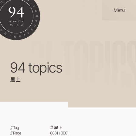
Menu
94
TOPIC
94 topics
屋上
屋上
// Tag
// Page
0001 / 0001