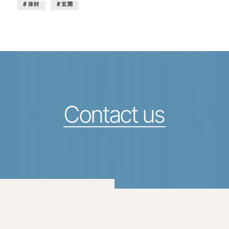
床材
玄関
CONTACT US
Contact us