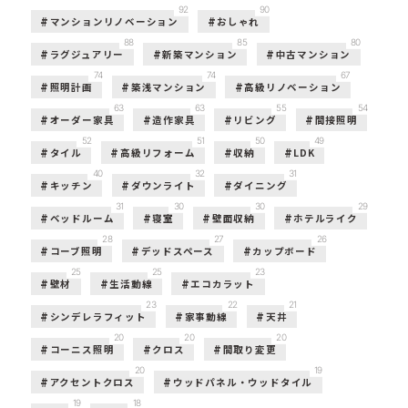
92
90
マンションリノベーション
おしゃれ
88
85
80
ラグジュアリー
新築マンション
中古マンション
74
74
67
照明計画
築浅マンション
高級リノベーション
63
63
55
54
オーダー家具
造作家具
リビング
間接照明
52
51
50
49
タイル
高級リフォーム
収納
LDK
40
32
31
キッチン
ダウンライト
ダイニング
31
30
30
29
ベッドルーム
寝室
壁面収納
ホテルライク
28
27
26
コーブ照明
デッドスペース
カップボード
25
25
23
壁材
生活動線
エコカラット
23
22
21
シンデレラフィット
家事動線
天井
20
20
20
コーニス照明
クロス
間取り変更
20
19
アクセントクロス
ウッドパネル・ウッドタイル
19
18