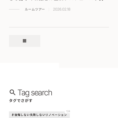
ルームツアー
2026.02.18
apps
Tag search
タグでさがす
124
後悔しない失敗しないリノベーション