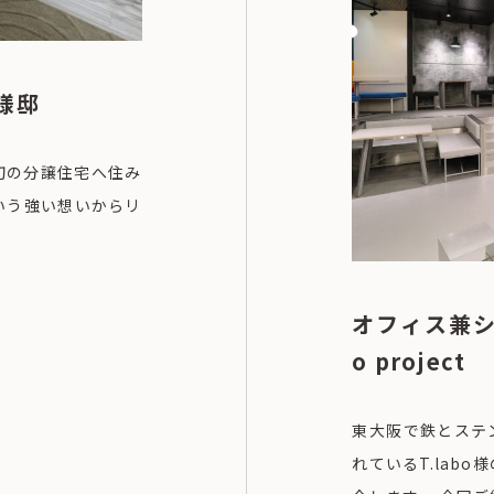
様邸
初の分譲住宅へ住み
いう強い想いからリ
オフィス兼ショ
o project
東大阪で鉄とステ
れているT.lab