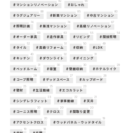
92
90
マンションリノベーション
おしゃれ
88
85
80
ラグジュアリー
新築マンション
中古マンション
74
74
67
照明計画
築浅マンション
高級リノベーション
63
63
55
54
オーダー家具
造作家具
リビング
間接照明
52
51
50
49
タイル
高級リフォーム
収納
LDK
40
32
31
キッチン
ダウンライト
ダイニング
31
30
30
29
ベッドルーム
寝室
壁面収納
ホテルライク
28
27
26
コーブ照明
デッドスペース
カップボード
25
25
23
壁材
生活動線
エコカラット
23
22
21
シンデレラフィット
家事動線
天井
20
20
20
コーニス照明
クロス
間取り変更
20
19
アクセントクロス
ウッドパネル・ウッドタイル
19
18
床材
玄関