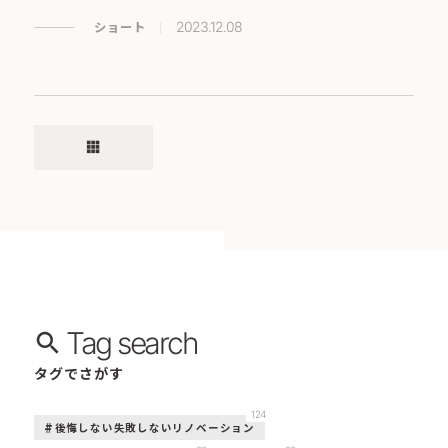
ショート
2023.12.08
apps
Tag search
タグでさがす
124
後悔しない失敗しないリノベーション