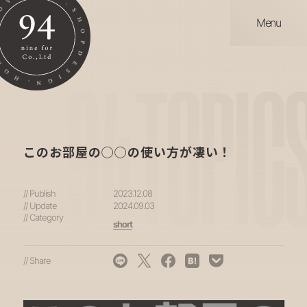
Menu
94
TOPIC
このお部屋の◯◯の使い方が凄い！
// Publish
2023.12.08
// Update
2024.09.03
// Category
short
// Share