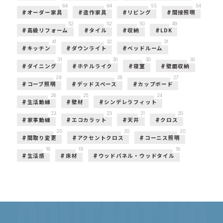
64
64
55
54
オーダー家具
造作家具
リビング
間接照明
52
52
50
49
高級リフォーム
タイル
収納
LDK
41
32
31
キッチン
ダウンライト
ベッドルーム
31
30
30
30
ダイニング
ホテルライク
寝室
壁面収納
28
28
27
コーブ照明
デッドスペース
カップボード
26
25
24
生活動線
壁材
シンデレラフィット
23
23
21
20
家事動線
エコカラット
天井
クロス
20
20
20
間取り変更
アクセントクロス
コーニス照明
19
19
19
生活感
床材
ウッドパネル・ウッドタイル