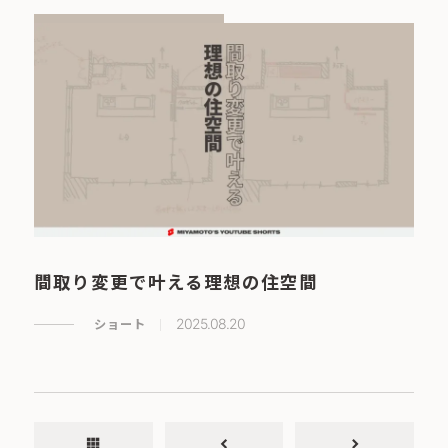
間取り変更で叶える理想の住空間
ショート
2025.08.20
apps
chevron_left
chevron_right