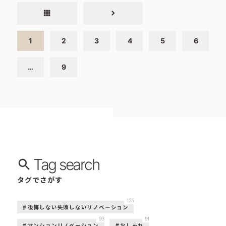
apps
chevron_right
1
2
3
4
5
6
…
9
Tag search
タグでさがす
125
後悔しない失敗しないリノベーション
93
91
マンションリノベーション
おしゃれ