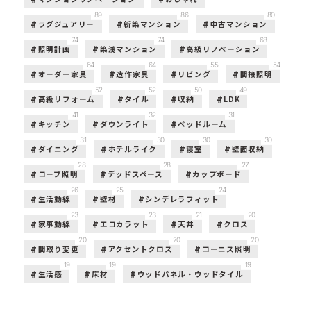
89
86
80
ラグジュアリー
新築マンション
中古マンション
74
74
68
照明計画
築浅マンション
高級リノベーション
64
64
55
54
オーダー家具
造作家具
リビング
間接照明
52
52
50
49
高級リフォーム
タイル
収納
LDK
41
32
31
キッチン
ダウンライト
ベッドルーム
31
30
30
30
ダイニング
ホテルライク
寝室
壁面収納
28
28
27
コーブ照明
デッドスペース
カップボード
26
25
24
生活動線
壁材
シンデレラフィット
23
23
21
20
家事動線
エコカラット
天井
クロス
20
20
20
間取り変更
アクセントクロス
コーニス照明
19
19
19
生活感
床材
ウッドパネル・ウッドタイル