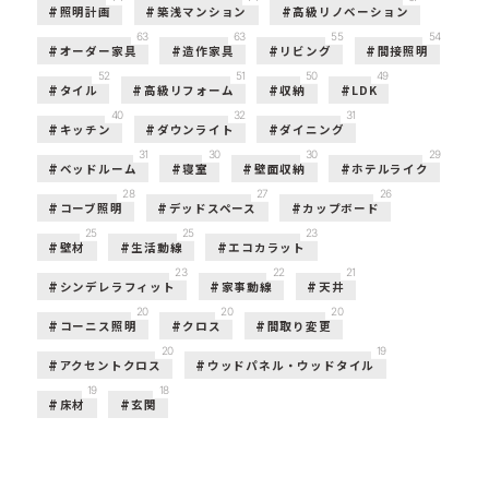
照明計画
築浅マンション
高級リノベーション
63
63
55
54
オーダー家具
造作家具
リビング
間接照明
52
51
50
49
タイル
高級リフォーム
収納
LDK
40
32
31
キッチン
ダウンライト
ダイニング
31
30
30
29
ベッドルーム
寝室
壁面収納
ホテルライク
28
27
26
コーブ照明
デッドスペース
カップボード
25
25
23
壁材
生活動線
エコカラット
23
22
21
シンデレラフィット
家事動線
天井
20
20
20
コーニス照明
クロス
間取り変更
20
19
アクセントクロス
ウッドパネル・ウッドタイル
19
18
床材
玄関