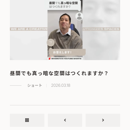
昼間でも真っ暗な空間はつくれますか？
ショート
2026.03.18
apps
chevron_left
chevron_right