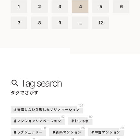
1
2
3
4
5
6
7
8
9
…
12
Tag search
タグでさがす
124
後悔しない失敗しないリノベーション
92
90
マンションリノベーション
おしゃれ
88
85
80
ラグジュアリー
新築マンション
中古マンション
74
74
67