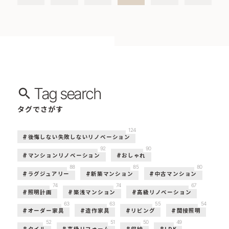
Tag search
タグでさがす
124
後悔しない失敗しないリノベーション
92
90
マンションリノベーション
おしゃれ
88
85
80
ラグジュアリー
新築マンション
中古マンション
74
74
67
照明計画
築浅マンション
高級リノベーション
63
63
55
54
オーダー家具
造作家具
リビング
間接照明
52
51
50
49
タイル
高級リフォーム
収納
LDK