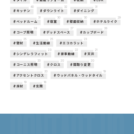
40
32
31
キッチン
ダウンライト
ダイニング
31
30
30
29
ベッドルーム
寝室
壁面収納
ホテルライク
28
27
26
コーブ照明
デッドスペース
カップボード
25
25
23
壁材
生活動線
エコカラット
23
22
21
シンデレラフィット
家事動線
天井
20
20
20
コーニス照明
クロス
間取り変更
20
19
アクセントクロス
ウッドパネル・ウッドタイル
19
18
床材
玄関