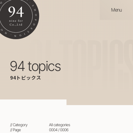
Menu
94
TOPIC
94 topics
94トピックス
// Category
all categories
// Page
0004 / 0006