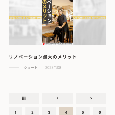
リノベーション最大のメリット
ショート
2023.11.08
apps
chevron_left
chevron_right
1
2
3
4
5
6