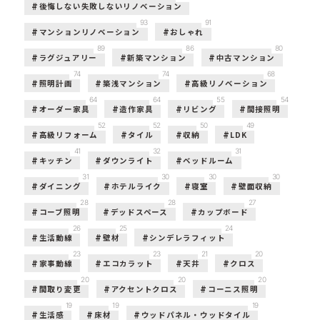
後悔しない失敗しないリノベーション
93
91
マンションリノベーション
おしゃれ
89
86
80
ラグジュアリー
新築マンション
中古マンション
74
74
68
照明計画
築浅マンション
高級リノベーション
64
64
55
54
オーダー家具
造作家具
リビング
間接照明
52
52
50
49
高級リフォーム
タイル
収納
LDK
41
32
31
キッチン
ダウンライト
ベッドルーム
31
30
30
30
ダイニング
ホテルライク
寝室
壁面収納
28
28
27
コーブ照明
デッドスペース
カップボード
26
25
24
生活動線
壁材
シンデレラフィット
23
23
21
20
家事動線
エコカラット
天井
クロス
20
20
20
間取り変更
アクセントクロス
コーニス照明
19
19
19
生活感
床材
ウッドパネル・ウッドタイル