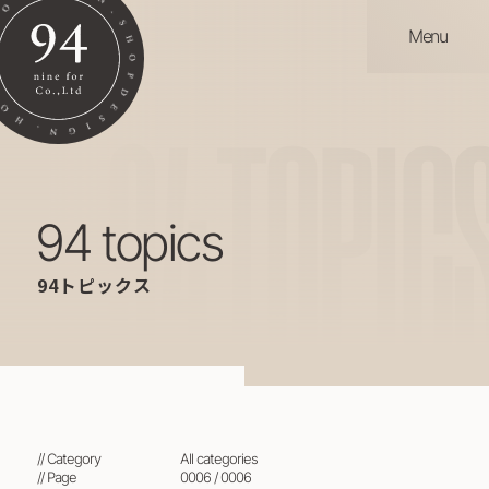
Menu
94
TOPIC
94 topics
94トピックス
// Category
all categories
// Page
0006 / 0006