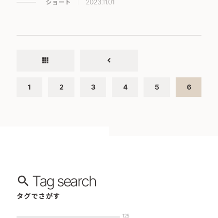
ショート
2023.11.01
apps
chevron_left
1
2
3
4
5
6
Tag search
タグでさがす
125