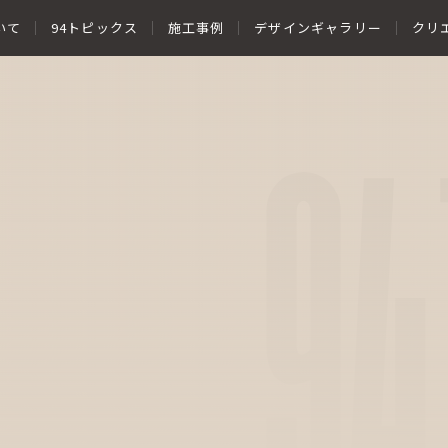
いて
94トピックス
施工事例
デザインギャラリー
クリ
94