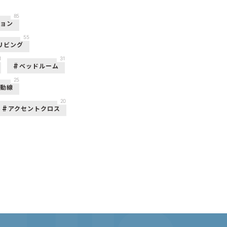
85
ション
55
リビング
1
31
ベッドルーム
25
活動線
20
アクセントクロス