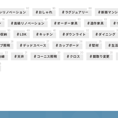
92
90
88
ンリノベーション
おしゃれ
ラグジュアリー
新築マン
74
67
63
63
ン
高級リノベーション
オーダー家具
造作家具
50
49
40
32
3
収納
LDK
キッチン
ダウンライト
ダイニング
28
27
26
25
ーブ照明
デッドスペース
カップボード
壁材
生
22
21
20
20
20
動線
天井
コーニス照明
クロス
間取り変更
8