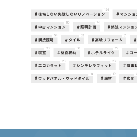
124
後悔しない失敗しないリノベーション
マンショ
80
74
中古マンション
照明計画
築浅マンショ
54
52
51
間接照明
タイル
高級リフォーム
30
30
29
寝室
壁面収納
ホテルライク
コ
23
23
エコカラット
シンデレラフィット
家事
19
19
1
ウッドパネル・ウッドタイル
床材
玄関