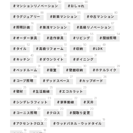
92
90
マンションリノベーション
おしゃれ
88
85
80
ラグジュアリー
新築マンション
中古マンション
74
74
67
照明計画
築浅マンション
高級リノベーション
63
63
55
54
オーダー家具
造作家具
リビング
間接照明
52
51
50
49
タイル
高級リフォーム
収納
LDK
40
32
31
キッチン
ダウンライト
ダイニング
31
30
30
29
ベッドルーム
寝室
壁面収納
ホテルライク
28
27
26
コーブ照明
デッドスペース
カップボード
25
25
23
壁材
生活動線
エコカラット
23
22
21
シンデレラフィット
家事動線
天井
20
20
20
コーニス照明
クロス
間取り変更
20
19
アクセントクロス
ウッドパネル・ウッドタイル
19
18