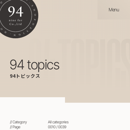
Menu
94
TOPIC
94 topics
94トピックス
// Category
all categories
// Page
0010 / 0039