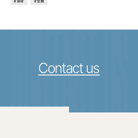
床材
玄関
CONTACT US
Contact us