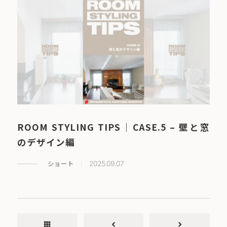
ROOM STYLING TIPS｜CASE.5 – 壁と窓
のデザイン編
ショート
2025.09.07
apps
chevron_left
chevron_right