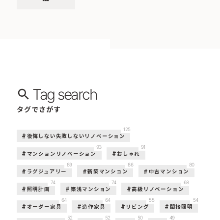
Tag search
タグでさがす
125
後悔しない失敗しないリノベーション
93
91
マンションリノベーション
おしゃれ
89
86
80
ラグジュアリー
新築マンション
中古マンション
74
74
68
照明計画
築浅マンション
高級リノベーション
64
64
55
54
オーダー家具
造作家具
リビング
間接照明
52
52
50
49