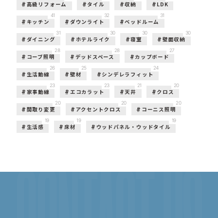
高級リフォーム
タイル
収納
LDK
41
32
31
キッチン
ダウンライト
ベッドルーム
31
30
30
30
ダイニング
ホテルライク
寝室
壁面収納
28
28
27
コーブ照明
デッドスペース
カップボード
26
25
24
生活動線
壁材
シンデレラフィット
23
23
21
20
家事動線
エコカラット
天井
クロス
20
20
20
間取り変更
アクセントクロス
コーニス照明
19
19
19
生活感
床材
ウッドパネル・ウッドタイル