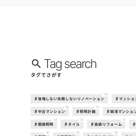
Tag search
タグでさがす
124
後悔しない失敗しないリノベーション
マンショ
80
74
中古マンション
照明計画
築浅マンショ
54
52
51
間接照明
タイル
高級リフォーム
30
30
29