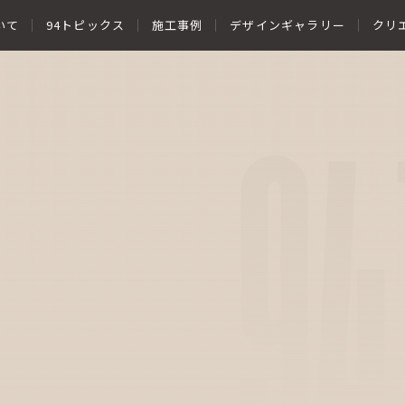
いて
94トピックス
施工事例
デザインギャラリー
クリ
94