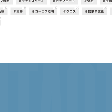
ーブ照明
デッドスペース
カップボード
壁材
生
22
21
20
20
20
動線
天井
コーニス照明
クロス
間取り変更
8