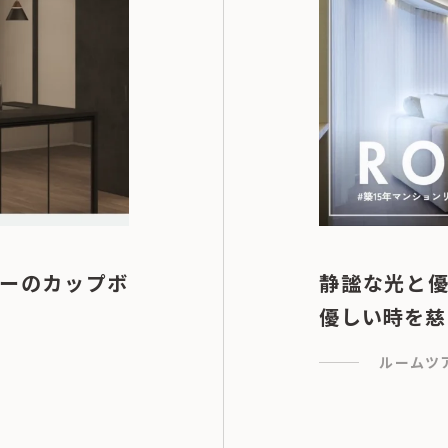
ーのカップボ
静謐な光と
優しい時を慈し
ルームツ