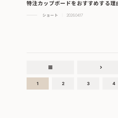
特注カップボードをおすすめする理
ショート
2026.04.17
apps
chevron_right
1
2
3
4