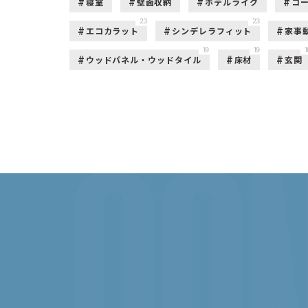
寝室
壁面収納
ホテルライク
コ
23
23
エコカラット
シンデレラフィット
家事
19
19
1
ウッドパネル・ウッドタイル
床材
玄関