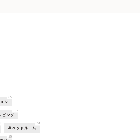
85
ション
55
リビング
1
31
ベッドルーム
25