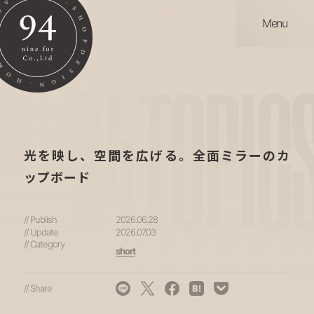
Menu
94
TOPIC
光を映し、空間を広げる。全面ミラーのカ
ップボード
// Publish
2026.06.28
// Update
2026.07.03
// Category
short
// Share