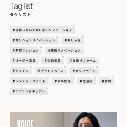
Tag list
タグリスト
124
後悔しない失敗しないリノベーション
92
90
マンションリノベーション
おしゃれ
85
67
新築マンション
高級リノベーション
63
63
51
オーダー家具
造作家具
高級リフォーム
40
27
26
キッチン
デッドスペース
カップボード
23
22
18
17
シンデレラフィット
家事動線
生活感
面材
13
アイランドキッチン