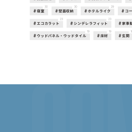
30
30
29
寝室
壁面収納
ホテルライク
コ
23
23
エコカラット
シンデレラフィット
家事
19
19
1
ウッドパネル・ウッドタイル
床材
玄関