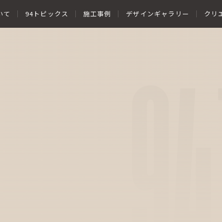
いて
94トピックス
施工事例
デザインギャラリー
クリ
94