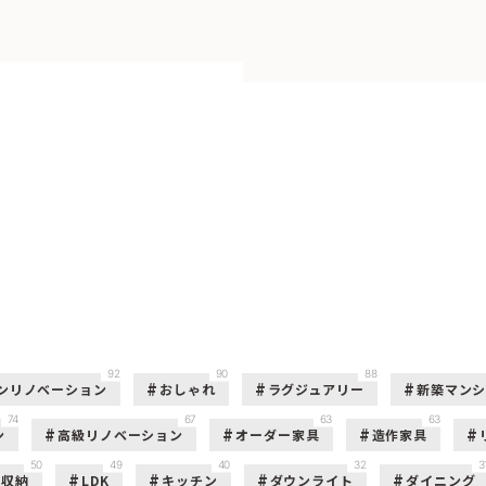
92
90
88
ンリノベーション
おしゃれ
ラグジュアリー
新築マン
74
67
63
63
ン
高級リノベーション
オーダー家具
造作家具
50
49
40
32
3
収納
LDK
キッチン
ダウンライト
ダイニング