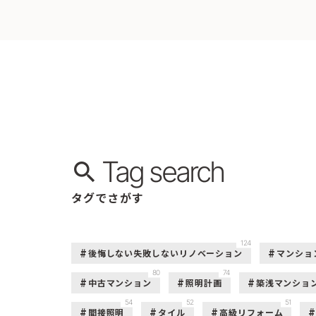
Tag search
タグでさがす
124
後悔しない失敗しないリノベーション
マンショ
80
74
中古マンション
照明計画
築浅マンショ
54
52
51
間接照明
タイル
高級リフォーム