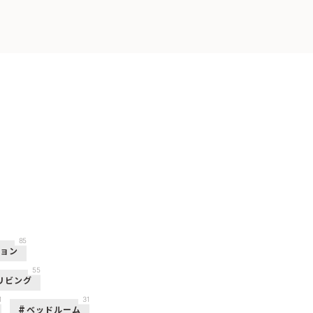
85
ション
55
リビング
1
31
ベッドルーム