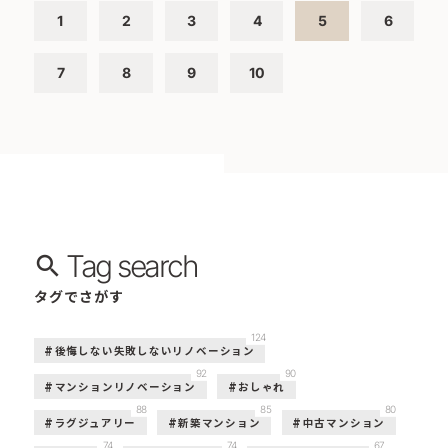
1
2
3
4
5
6
7
8
9
10
Tag search
タグでさがす
124
後悔しない失敗しないリノベーション
92
90
マンションリノベーション
おしゃれ
88
85
80
ラグジュアリー
新築マンション
中古マンション
74
74
67