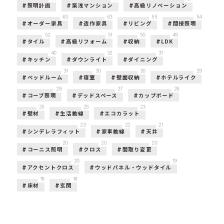
照明計画
築浅マンション
高級リノベーション
63
63
55
54
オーダー家具
造作家具
リビング
間接照明
52
51
50
49
タイル
高級リフォーム
収納
LDK
40
32
31
キッチン
ダウンライト
ダイニング
31
30
30
29
ベッドルーム
寝室
壁面収納
ホテルライク
28
27
26
コーブ照明
デッドスペース
カップボード
25
25
23
壁材
生活動線
エコカラット
23
22
21
シンデレラフィット
家事動線
天井
20
20
20
コーニス照明
クロス
間取り変更
20
19
アクセントクロス
ウッドパネル・ウッドタイル
19
18
床材
玄関