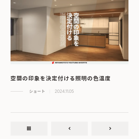
空間の印象を決定付ける照明の色温度
ショート
2024.11.05
apps
chevron_left
chevron_right