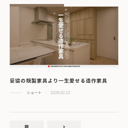
妥協の既製家具より一生愛せる造作家具
ショート
2026.02.22
apps
chevron_right