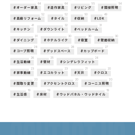
64
64
55
54
オーダー家具
造作家具
リビング
間接照明
52
52
50
49
高級リフォーム
タイル
収納
LDK
41
32
31
キッチン
ダウンライト
ベッドルーム
31
30
30
30
ダイニング
ホテルライク
寝室
壁面収納
28
28
27
コーブ照明
デッドスペース
カップボード
26
25
24
生活動線
壁材
シンデレラフィット
23
23
21
20
家事動線
エコカラット
天井
クロス
20
20
20
間取り変更
アクセントクロス
コーニス照明
19
19
19
生活感
床材
ウッドパネル・ウッドタイル