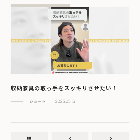
収納家具の取っ手をスッキリさせたい！
ショート
2025.05.16
apps
chevron_left
chevron_right