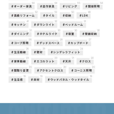
64
64
55
54
オーダー家具
造作家具
リビング
間接照明
52
52
50
49
高級リフォーム
タイル
収納
LDK
41
32
31
キッチン
ダウンライト
ベッドルーム
31
30
30
30
ダイニング
ホテルライク
寝室
壁面収納
28
28
27
コーブ照明
デッドスペース
カップボード
26
25
24
生活動線
壁材
シンデレラフィット
23
23
21
20
家事動線
エコカラット
天井
クロス
20
20
20
間取り変更
アクセントクロス
コーニス照明
19
19
19
生活感
床材
ウッドパネル・ウッドタイル