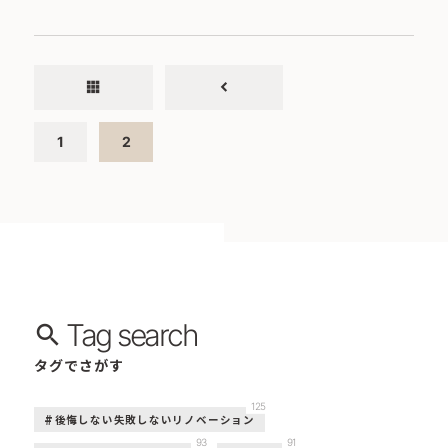
apps
chevron_left
1
2
Tag search
タグでさがす
125
後悔しない失敗しないリノベーション
93
91