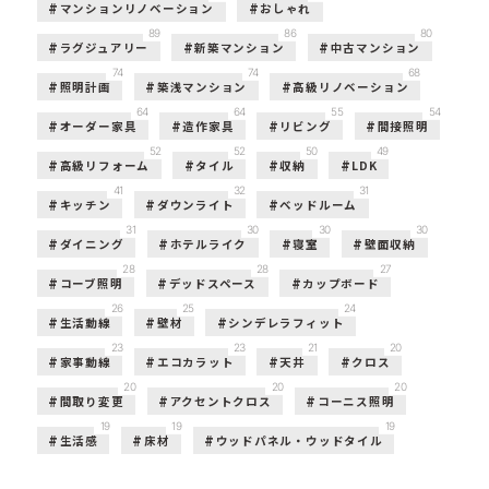
マンションリノベーション
おしゃれ
89
86
80
ラグジュアリー
新築マンション
中古マンション
74
74
68
照明計画
築浅マンション
高級リノベーション
64
64
55
54
オーダー家具
造作家具
リビング
間接照明
52
52
50
49
高級リフォーム
タイル
収納
LDK
41
32
31
キッチン
ダウンライト
ベッドルーム
31
30
30
30
ダイニング
ホテルライク
寝室
壁面収納
28
28
27
コーブ照明
デッドスペース
カップボード
26
25
24
生活動線
壁材
シンデレラフィット
23
23
21
20
家事動線
エコカラット
天井
クロス
20
20
20
間取り変更
アクセントクロス
コーニス照明
19
19
19
生活感
床材
ウッドパネル・ウッドタイル