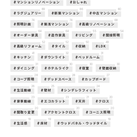
マンションリノベーション
おしゃれ
89
86
80
ラグジュアリー
新築マンション
中古マンション
74
74
68
照明計画
築浅マンション
高級リノベーション
64
64
55
54
オーダー家具
造作家具
リビング
間接照明
52
52
50
49
高級リフォーム
タイル
収納
LDK
41
32
31
キッチン
ダウンライト
ベッドルーム
31
30
30
30
ダイニング
ホテルライク
寝室
壁面収納
28
28
27
コーブ照明
デッドスペース
カップボード
26
25
24
生活動線
壁材
シンデレラフィット
23
23
21
20
家事動線
エコカラット
天井
クロス
20
20
20
間取り変更
アクセントクロス
コーニス照明
19
19
19
生活感
床材
ウッドパネル・ウッドタイル