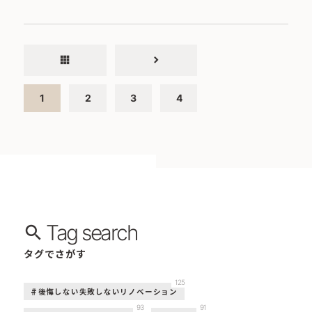
apps
chevron_right
1
2
3
4
Tag search
タグでさがす
125
後悔しない失敗しないリノベーション
93
91