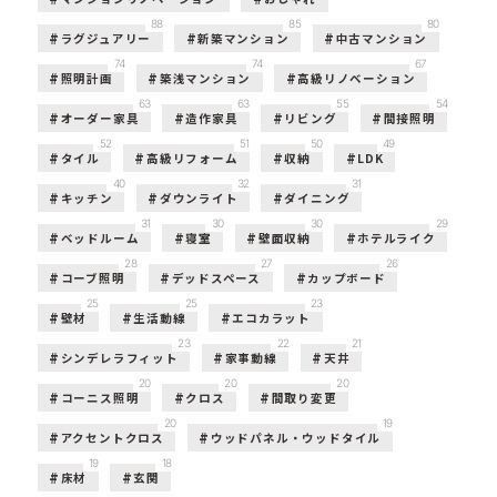
88
85
80
ラグジュアリー
新築マンション
中古マンション
74
74
67
照明計画
築浅マンション
高級リノベーション
63
63
55
54
オーダー家具
造作家具
リビング
間接照明
52
51
50
49
タイル
高級リフォーム
収納
LDK
40
32
31
キッチン
ダウンライト
ダイニング
31
30
30
29
ベッドルーム
寝室
壁面収納
ホテルライク
28
27
26
コーブ照明
デッドスペース
カップボード
25
25
23
壁材
生活動線
エコカラット
23
22
21
シンデレラフィット
家事動線
天井
20
20
20
コーニス照明
クロス
間取り変更
20
19
アクセントクロス
ウッドパネル・ウッドタイル
19
18
床材
玄関