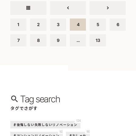
apps
chevron_left
chevron_right
1
2
3
4
5
6
7
8
9
…
13
Tag search
タグでさがす
124
後悔しない失敗しないリノベーション
92
90
マンションリノベーション
おしゃれ