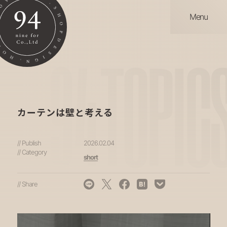
Menu
94
TOPIC
カーテンは壁と考える
// Publish
2026.02.04
// Category
short
// Share