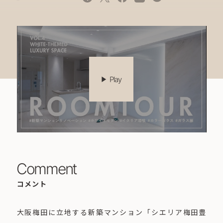
play_arrow
Play
Comment
コメント
大阪梅田に立地する新築マンション「シエリア梅田豊