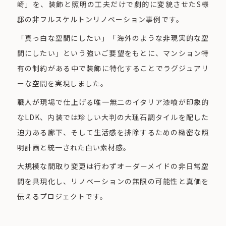
崎」を、装飾と照明の工夫だけで劇的に変貌させたS様
邸の非フルスケルトンリノベーション事例です。
「真っ白な空間にしたい」「海外のような非現実的な空
間にしたい」という強いご要望をもとに、マンション特
有の制約がある中で装飾に特化することでラグジュアリ
ーな空間を実現しました。
職人が現場で仕上げる唯一無二のイタリア漆喰が印象的
なLDK、内装では珍しい大判の大理石調タイルを配した
迫力ある廊下、そして生活感を排除するための緻密な照
明計画と統一された白い素材感。
大規模な間取り変更は行わずオーダーメイドの非日常空
間を具現化し、リノベーションの無限の可能性と真価を
伝えるプロジェクトです。