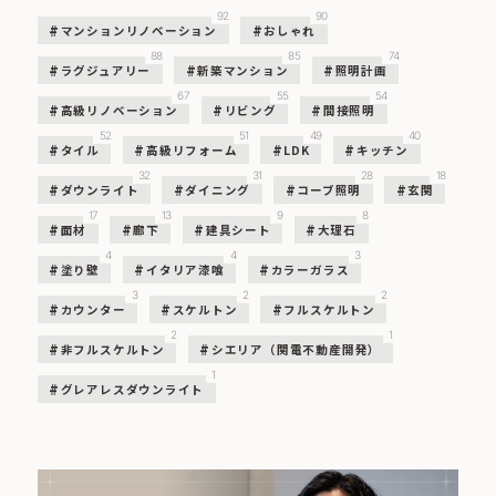
92
90
マンションリノベーション
おしゃれ
88
85
74
ラグジュアリー
新築マンション
照明計画
67
55
54
高級リノベーション
リビング
間接照明
52
51
49
40
タイル
高級リフォーム
LDK
キッチン
32
31
28
18
ダウンライト
ダイニング
コーブ照明
玄関
17
13
9
8
面材
廊下
建具シート
大理石
4
4
3
塗り壁
イタリア漆喰
カラーガラス
3
2
2
カウンター
スケルトン
フルスケルトン
2
1
非フルスケルトン
シエリア（関電不動産開発）
1
グレアレスダウンライト