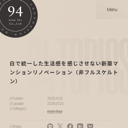
Menu
94
TOPIC
白で統一した生活感を感じさせない新築マ
ンションリノベーション（非フルスケルト
ン）
// Publish
2025.11.25
// Update
2026.01.20
// Category
room tour
// Share