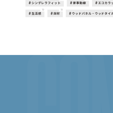
シンデレラフィット
家事動線
エコカラ
19
19
生活感
床材
ウッドパネル・ウッドタイ
CON