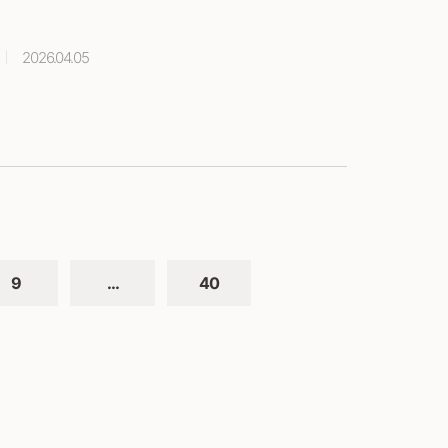
2026.04.05
9
…
40