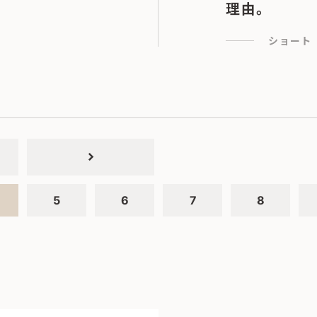
理由。
ショート
chevron_right
5
6
7
8