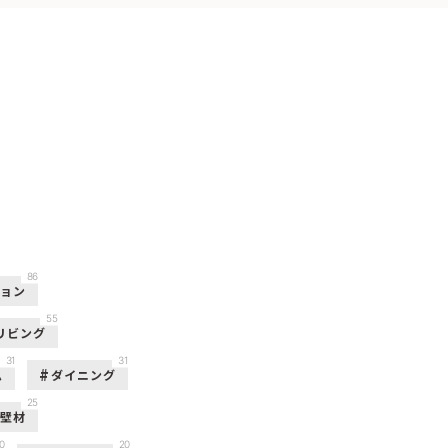
86
ション
55
リビング
31
31
ム
ダイニング
25
壁材
0
20