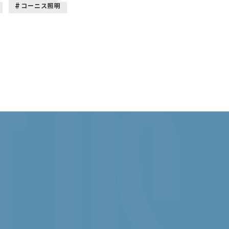
コーニス照明
 US