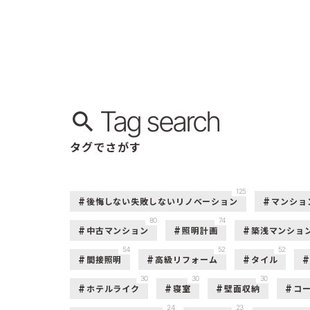
Tag search
タグでさがす
125
後悔しない失敗しないリノベーション
マンショ
80
74
中古マンション
照明計画
築浅マンショ
54
52
52
間接照明
高級リフォーム
タイル
30
30
30
ホテルライク
寝室
壁面収納
コ
24
23