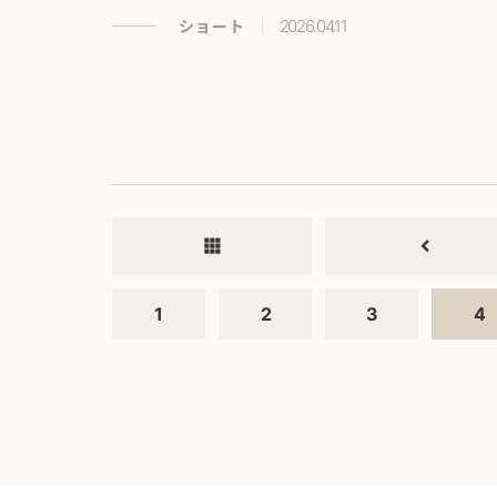
ショート
2026.04.11
apps
chevron_left
1
2
3
4