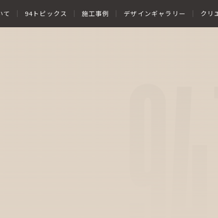
いて
94トピックス
施工事例
デザインギャラリー
クリ
94