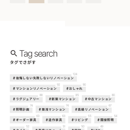
Tag search
タグでさがす
124
後悔しない失敗しないリノベーション
92
90
マンションリノベーション
おしゃれ
88
85
80
ラグジュアリー
新築マンション
中古マンション
74
74
67
照明計画
築浅マンション
高級リノベーション
63
63
55
54
オーダー家具
造作家具
リビング
間接照明
52
51
50
49