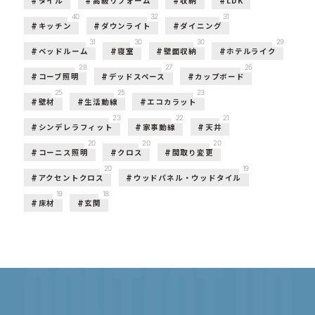
タイル
高級リフォーム
収納
LDK
40
32
31
キッチン
ダウンライト
ダイニング
31
30
30
29
ベッドルーム
寝室
壁面収納
ホテルライク
28
27
26
コーブ照明
デッドスペース
カップボード
25
25
23
壁材
生活動線
エコカラット
23
22
21
シンデレラフィット
家事動線
天井
20
20
20
コーニス照明
クロス
間取り変更
20
19
アクセントクロス
ウッドパネル・ウッドタイル
19
18
床材
玄関