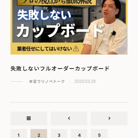
失敗しないフルオーダーカップボード
本音でリノベトーク
2025.03.29
apps
chevron_left
chevron_right
1
2
3
4
5