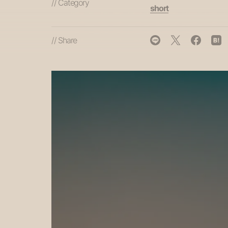
// Category
short
// Share