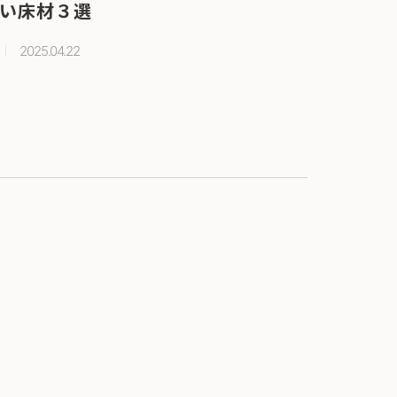
い床材３選
2025.04.22