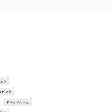
85
ション
55
リビング
1
31
ベッドルーム
25