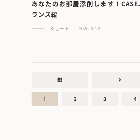
あなたのお部屋添削します！CASE.
ランス編
ショート
2025.05.22
apps
chevron_right
1
2
3
4