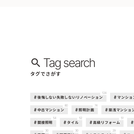
Tag search
タグでさがす
124
後悔しない失敗しないリノベーション
マンショ
80
74
中古マンション
照明計画
築浅マンショ
54
52
51
間接照明
タイル
高級リフォーム
30
30
29