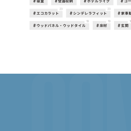
寝室
壁面収納
ホテルライク
コ
23
23
エコカラット
シンデレラフィット
家事
19
19
1
ウッドパネル・ウッドタイル
床材
玄関