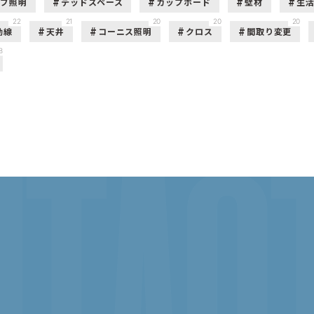
ーブ照明
デッドスペース
カップボード
壁材
生
22
21
20
20
20
動線
天井
コーニス照明
クロス
間取り変更
8