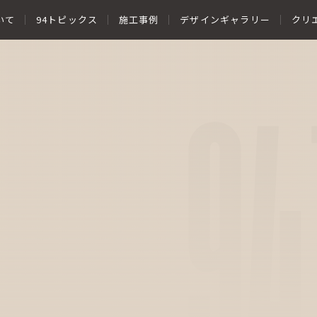
いて
94トピックス
施工事例
デザインギャラリー
クリ
94