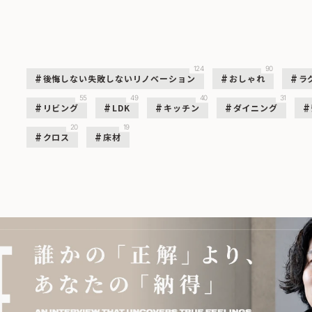
124
90
後悔しない失敗しないリノベーション
おしゃれ
ラ
55
49
40
31
リビング
LDK
キッチン
ダイニング
20
19
クロス
床材