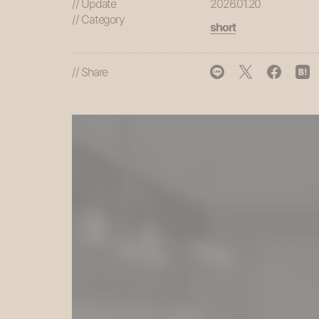
// Update
2026.01.20
// Category
short
// Share