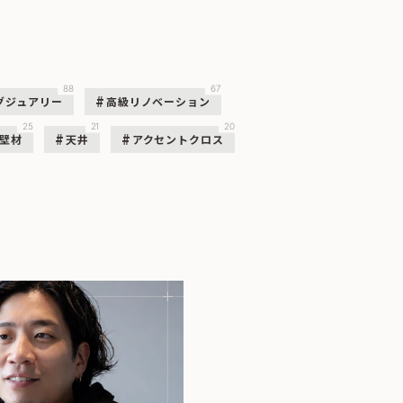
88
67
グジュアリー
高級リノベーション
25
21
20
壁材
天井
アクセントクロス