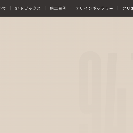
いて
94トピックス
施工事例
デザインギャラリー
クリ
94