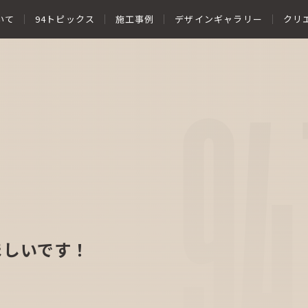
いて
94トピックス
施工事例
デザインギャラリー
クリ
94
ほしいです！