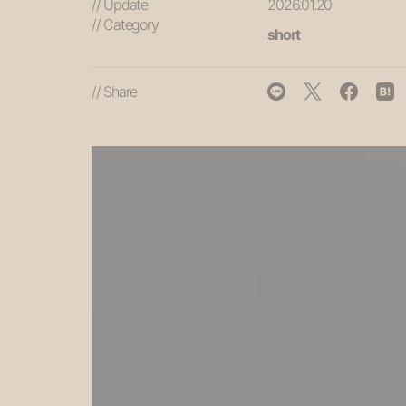
// Update
2026.01.20
// Category
short
// Share