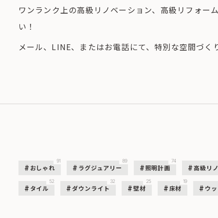
ワンランク上の高級リノベーション、高級リフォー
い！
メール、LINE、またはお電話にて、特別な空間づ
91
89
74
おしゃれ
ラグジュアリー
照明計画
高級リ
52
32
25
19
タイル
ダウンライト
壁材
床材
ウッ