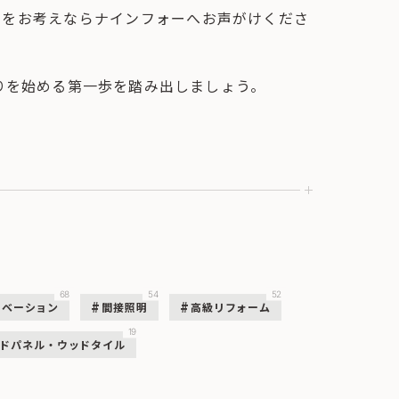
ムをお考えならナインフォーへお声がけくださ
くりを始める第一歩を踏み出しましょう。
68
54
52
ノベーション
間接照明
高級リフォーム
19
ドパネル・ウッドタイル