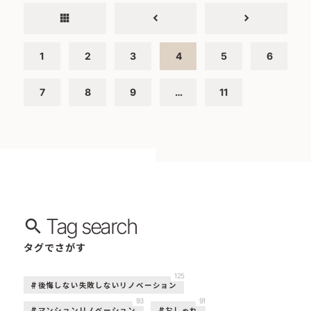
apps
chevron_left
chevron_right
1
2
3
4
5
6
7
8
9
…
11
Tag search
タグでさがす
125
後悔しない失敗しないリノベーション
93
91
マンションリノベーション
おしゃれ