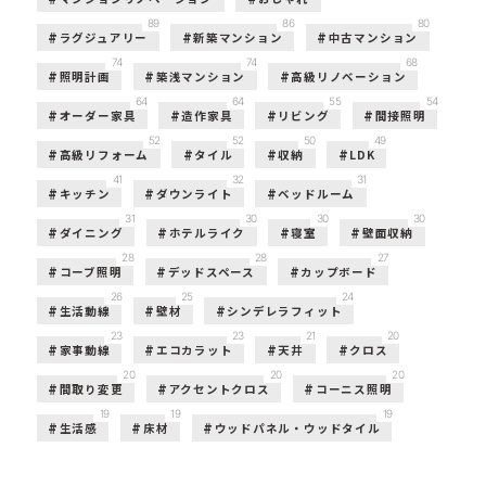
89
86
80
ラグジュアリー
新築マンション
中古マンション
74
74
68
照明計画
築浅マンション
高級リノベーション
64
64
55
54
オーダー家具
造作家具
リビング
間接照明
52
52
50
49
高級リフォーム
タイル
収納
LDK
41
32
31
キッチン
ダウンライト
ベッドルーム
31
30
30
30
ダイニング
ホテルライク
寝室
壁面収納
28
28
27
コーブ照明
デッドスペース
カップボード
26
25
24
生活動線
壁材
シンデレラフィット
23
23
21
20
家事動線
エコカラット
天井
クロス
20
20
20
間取り変更
アクセントクロス
コーニス照明
19
19
19
生活感
床材
ウッドパネル・ウッドタイル