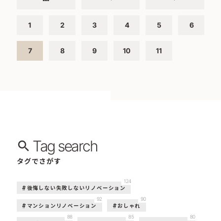
1
2
3
4
5
6
7
8
9
10
11
Tag search
タグでさがす
124
後悔しない失敗しないリノベーション
92
90
マンションリノベーション
おしゃれ
88
85
80