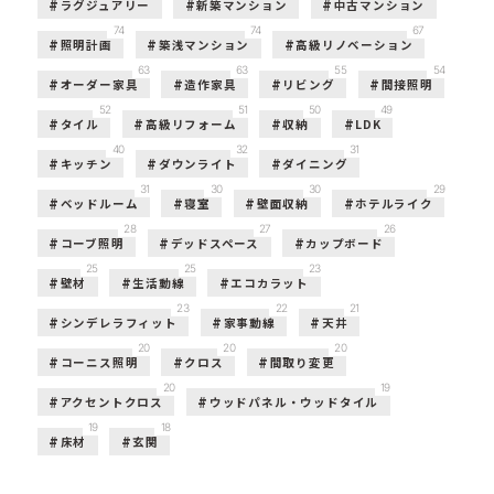
ラグジュアリー
新築マンション
中古マンション
74
74
67
照明計画
築浅マンション
高級リノベーション
63
63
55
54
オーダー家具
造作家具
リビング
間接照明
52
51
50
49
タイル
高級リフォーム
収納
LDK
40
32
31
キッチン
ダウンライト
ダイニング
31
30
30
29
ベッドルーム
寝室
壁面収納
ホテルライク
28
27
26
コーブ照明
デッドスペース
カップボード
25
25
23
壁材
生活動線
エコカラット
23
22
21
シンデレラフィット
家事動線
天井
20
20
20
コーニス照明
クロス
間取り変更
20
19
アクセントクロス
ウッドパネル・ウッドタイル
19
18
床材
玄関