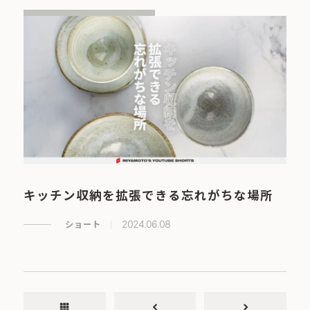
キッチン収納を拡張できる忘れがちな場所
ショート
2024.06.08
apps
chevron_left
chevron_right