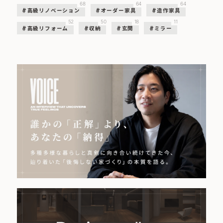
68
64
64
高級リノベーション
オーダー家具
造作家具
52
50
18
11
高級リフォーム
収納
玄関
ミラー