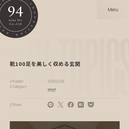
Menu
94
TOPIC
靴100足を美しく収める玄関
// Publish
2026.02.16
// Category
short
// Share