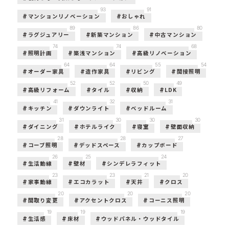
93
91
マンションリノベーション
おしゃれ
89
86
80
ラグジュアリー
新築マンション
中古マンション
74
74
68
照明計画
築浅マンション
高級リノベーション
64
64
55
54
オーダー家具
造作家具
リビング
間接照明
52
52
50
49
高級リフォーム
タイル
収納
LDK
41
32
31
キッチン
ダウンライト
ベッドルーム
31
30
30
30
ダイニング
ホテルライク
寝室
壁面収納
28
28
27
コーブ照明
デッドスペース
カップボード
26
25
24
生活動線
壁材
シンデレラフィット
23
23
21
20
家事動線
エコカラット
天井
クロス
20
20
20
間取り変更
アクセントクロス
コーニス照明
19
19
19
生活感
床材
ウッドパネル・ウッドタイル