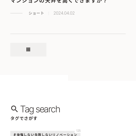
マンションの天井を高くできますか？
ショート
2024.04.02
apps
Tag search
タグでさがす
125
後悔しない失敗しないリノベーション