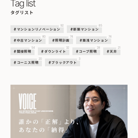
Tag list
タグリスト
92
85
マンションリノベーション
新築マンション
80
74
74
中古マンション
照明計画
築浅マンション
54
32
28
21
間接照明
ダウンライト
コーブ照明
天井
20
3
コーニス照明
ブラックアウト