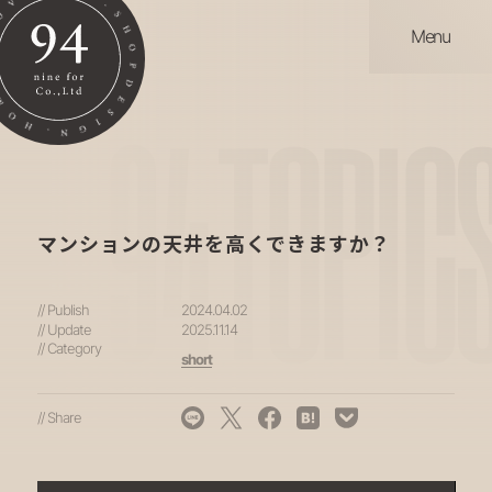
Menu
94
TOPIC
マンションの天井を高くできますか？
// Publish
2024.04.02
// Update
2025.11.14
// Category
short
// Share