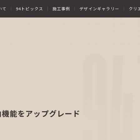
いて
94トピックス
施工事例
デザインギャラリー
クリ
94
納機能をアップグレード