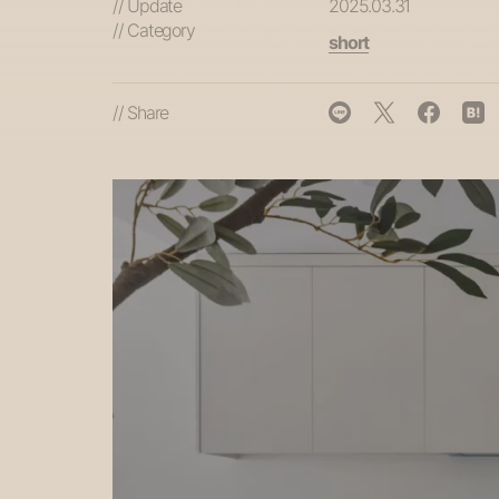
// Update
2025.03.31
// Category
short
// Share