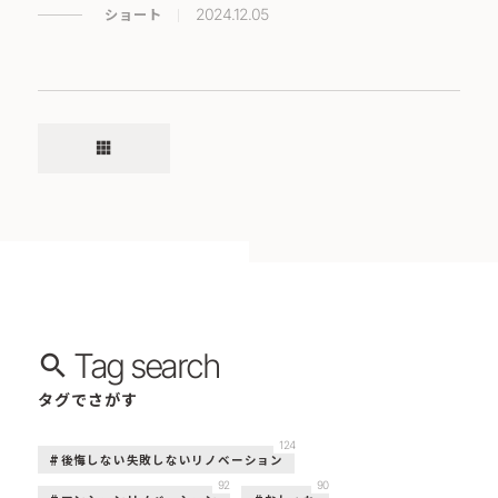
ショート
2024.12.05
apps
Tag search
タグでさがす
124
後悔しない失敗しないリノベーション
92
90