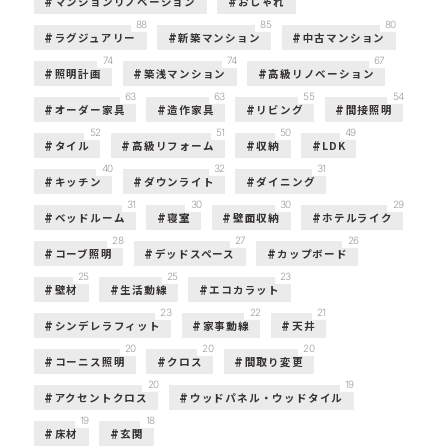
マンションリノベーション
おしゃれ
88
85
80
ラグジュアリー
新築マンション
中古マンション
74
74
67
照明計画
築浅マンション
高級リノベーション
63
63
55
54
オーダー家具
造作家具
リビング
間接照明
52
51
50
49
タイル
高級リフォーム
収納
LDK
40
32
31
キッチン
ダウンライト
ダイニング
31
30
30
29
ベッドルーム
寝室
壁面収納
ホテルライク
28
27
26
コーブ照明
デッドスペース
カップボード
25
25
23
壁材
生活動線
エコカラット
23
22
21
シンデレラフィット
家事動線
天井
20
20
20
コーニス照明
クロス
間取り変更
20
19
アクセントクロス
ウッドパネル・ウッドタイル
19
18
床材
玄関