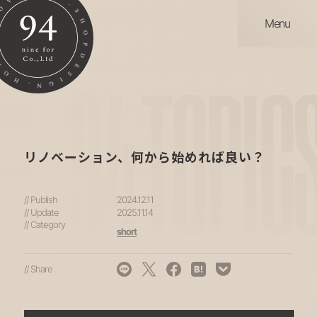
Menu
94
TOPIC
リノベーション、何から始めれば良い？
// Publish
2024.12.11
// Update
2025.11.14
// Category
short
// Share