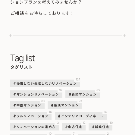
ションプランを考えてみませんか？
ご相談
をお待ちしております！
Tag list
タグリスト
124
後悔しない失敗しないリノベーション
92
85
マンションリノベーション
新築マンション
80
74
中古マンション
築浅マンション
16
14
フルリノベーション
インテリアコーディネート
13
12
10
リノベーションの進め方
中古住宅
新築住宅
10
7
2