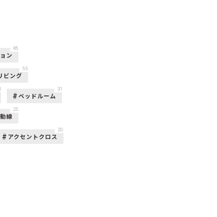
85
ション
55
リビング
1
31
ベッドルーム
25
活動線
20
アクセントクロス