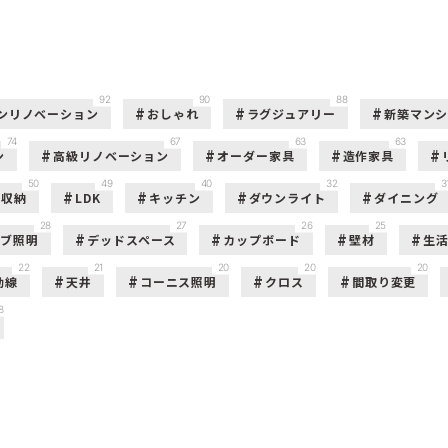
92
90
88
ンリノベーション
おしゃれ
ラグジュアリー
新築マン
74
67
63
63
ン
高級リノベーション
オーダー家具
造作家具
50
49
40
32
3
収納
LDK
キッチン
ダウンライト
ダイニング
28
27
26
25
ーブ照明
デッドスペース
カップボード
壁材
生
22
21
20
20
20
動線
天井
コーニス照明
クロス
間取り変更
8