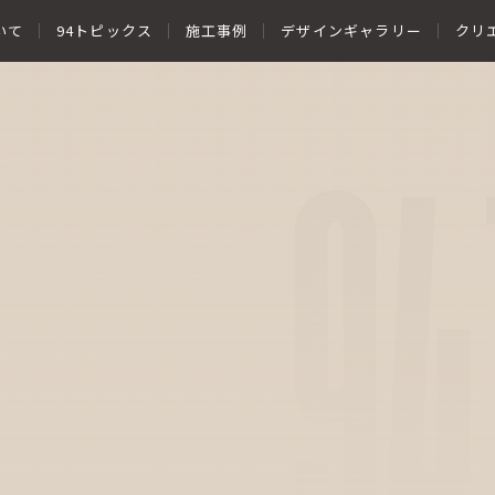
いて
94トピックス
施工事例
デザインギャラリー
クリ
94