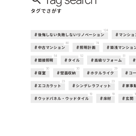
タグでさがす
124
後悔しない失敗しないリノベーション
マンショ
80
74
中古マンション
照明計画
築浅マンショ
54
52
51
間接照明
タイル
高級リフォーム
30
30
29
寝室
壁面収納
ホテルライク
コ
23
23
エコカラット
シンデレラフィット
家事
19
19
1
ウッドパネル・ウッドタイル
床材
玄関