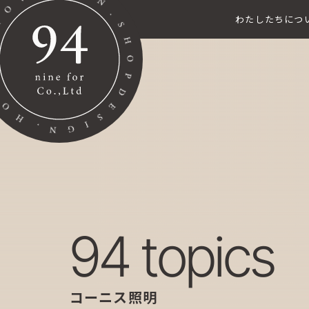
わたしたちにつ
94 topics
コーニス照明