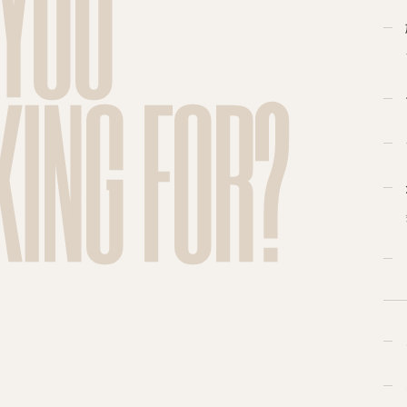
 YOU
KING FOR?