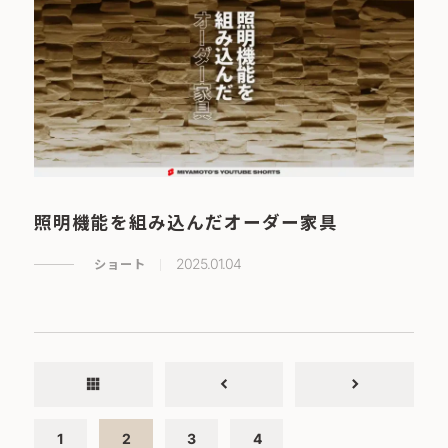
照明機能を組み込んだオーダー家具
ショート
2025.01.04
apps
chevron_left
chevron_right
1
2
3
4