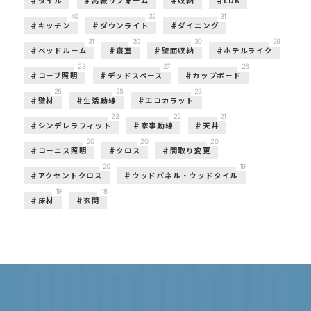
タイル
高級リフォーム
収納
LDK
40
32
31
キッチン
ダウンライト
ダイニング
31
30
30
29
ベッドルーム
寝室
壁面収納
ホテルライク
28
27
26
コーブ照明
デッドスペース
カップボード
25
25
23
壁材
生活動線
エコカラット
23
22
21
シンデレラフィット
家事動線
天井
20
20
20
コーニス照明
クロス
間取り変更
20
19
アクセントクロス
ウッドパネル・ウッドタイル
19
18
床材
玄関