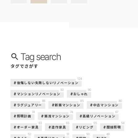
Tag search
タグでさがす
124
後悔しない失敗しないリノベーション
92
90
マンションリノベーション
おしゃれ
88
85
80
ラグジュアリー
新築マンション
中古マンション
74
74
67
照明計画
築浅マンション
高級リノベーション
63
63
55
54
オーダー家具
造作家具
リビング
間接照明
52
51
50
49