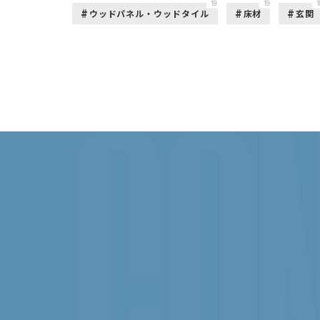
19
19
1
ウッドパネル・ウッドタイル
床材
玄関
CON