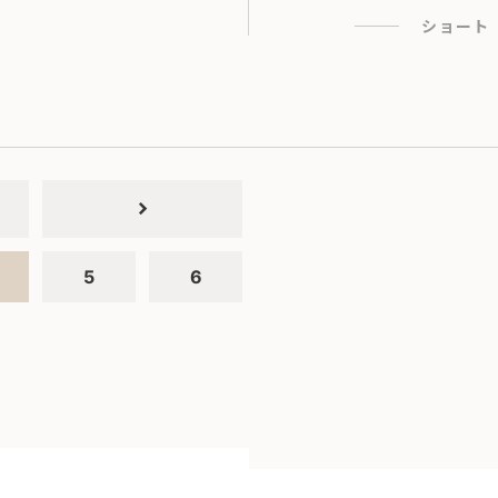
ショート
chevron_right
5
6