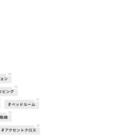
85
ション
55
リビング
1
31
ベッドルーム
25
活動線
20
アクセントクロス