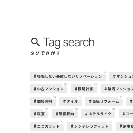
Tag search
タグでさがす
124
後悔しない失敗しないリノベーション
マンショ
80
74
中古マンション
照明計画
築浅マンショ
54
52
51
間接照明
タイル
高級リフォーム
30
30
29
寝室
壁面収納
ホテルライク
コ
23
23
エコカラット
シンデレラフィット
家事