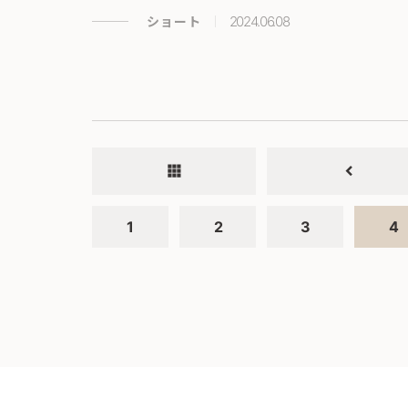
ショート
2024.06.08
apps
chevron_left
1
2
3
4