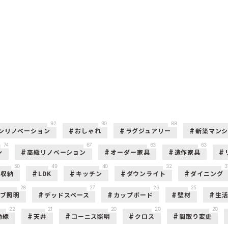
92
90
88
ンリノベーション
おしゃれ
ラグジュアリー
新築マン
74
67
63
63
ン
高級リノベーション
オーダー家具
造作家具
50
49
40
32
3
収納
LDK
キッチン
ダウンライト
ダイニング
28
27
26
25
ーブ照明
デッドスペース
カップボード
壁材
生
22
21
20
20
20
動線
天井
コーニス照明
クロス
間取り変更