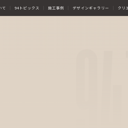
いて
94トピックス
施工事例
デザインギャラリー
クリ
94