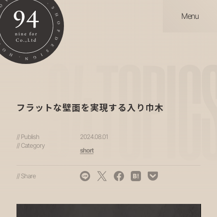
Menu
94
TOPIC
フラットな壁面を実現する入り巾木
// Publish
2024.08.01
// Category
short
// Share