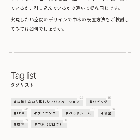
ているか、引っ込んでいるかの違いで概ね同じです。
実現したい空間のデザインで巾木の設置方法もご検討し
てみては如何でしょうか。
Tag list
タグリスト
125
55
後悔しない失敗しないリノベーション
リビング
49
31
31
30
LDK
ダイニング
ベッドルーム
寝室
13
6
廊下
巾木（はばき）