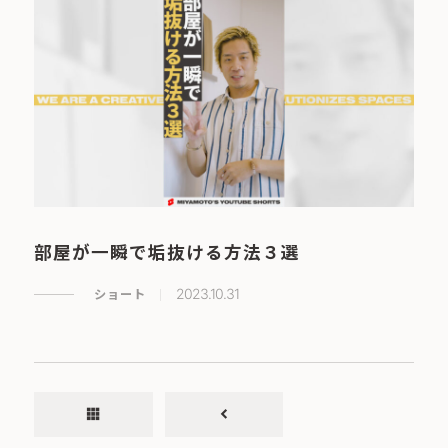
部屋が一瞬で垢抜ける方法３選
ショート
2023.10.31
apps
chevron_left