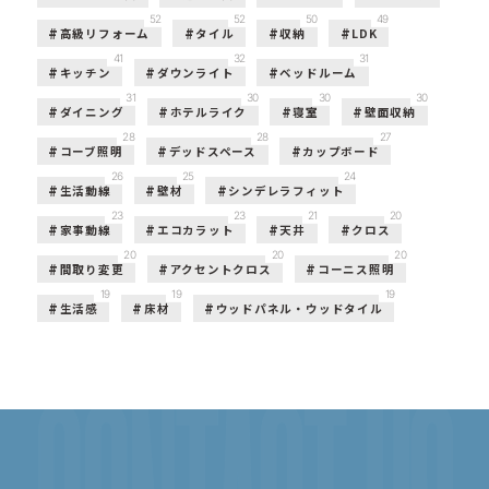
52
52
50
49
高級リフォーム
タイル
収納
LDK
41
32
31
キッチン
ダウンライト
ベッドルーム
31
30
30
30
ダイニング
ホテルライク
寝室
壁面収納
28
28
27
コーブ照明
デッドスペース
カップボード
26
25
24
生活動線
壁材
シンデレラフィット
23
23
21
20
家事動線
エコカラット
天井
クロス
20
20
20
間取り変更
アクセントクロス
コーニス照明
19
19
19
生活感
床材
ウッドパネル・ウッドタイル