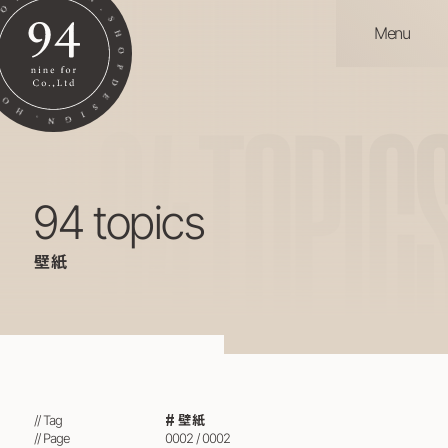
Menu
94
TOPIC
94 topics
壁紙
壁紙
// Tag
// Page
0002 / 0002