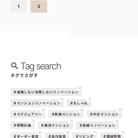
1
2
Tag search
タグでさがす
125
後悔しない失敗しないリノベーション
93
91
マンションリノベーション
おしゃれ
89
86
80
ラグジュアリー
新築マンション
中古マンション
74
74
68
照明計画
築浅マンション
高級リノベーション
64
64
55
54
オーダー家具
造作家具
リビング
間接照明