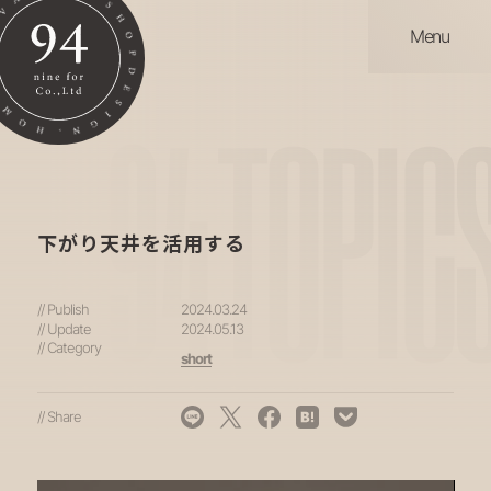
Menu
94
TOPIC
下がり天井を活用する
// Publish
2024.03.24
// Update
2024.05.13
// Category
short
// Share