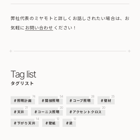
弊社代表のミヤモトと詳しくお話しされたい場合は、お
気軽に
お問い合わせ
ください！
Tag list
タグリスト
74
54
28
25
照明計画
間接照明
コーブ照明
壁材
21
20
20
天井
コーニス照明
アクセントクロス
14
12
12
下がり天井
壁紙
梁