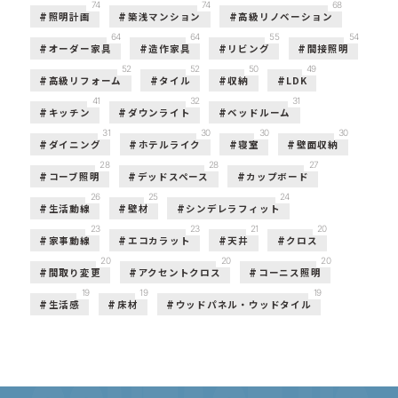
74
74
68
照明計画
築浅マンション
高級リノベーション
64
64
55
54
オーダー家具
造作家具
リビング
間接照明
52
52
50
49
高級リフォーム
タイル
収納
LDK
41
32
31
キッチン
ダウンライト
ベッドルーム
31
30
30
30
ダイニング
ホテルライク
寝室
壁面収納
28
28
27
コーブ照明
デッドスペース
カップボード
26
25
24
生活動線
壁材
シンデレラフィット
23
23
21
20
家事動線
エコカラット
天井
クロス
20
20
20
間取り変更
アクセントクロス
コーニス照明
19
19
19
生活感
床材
ウッドパネル・ウッドタイル