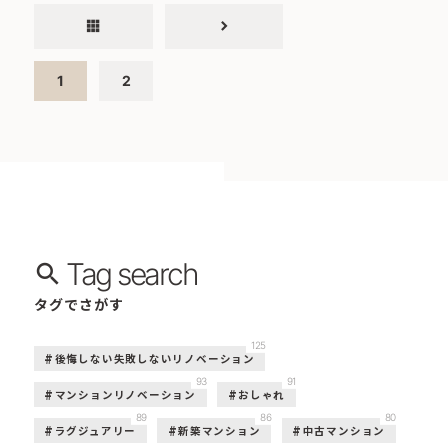
apps
chevron_right
1
2
Tag search
タグでさがす
125
後悔しない失敗しないリノベーション
93
91
マンションリノベーション
おしゃれ
89
86
80
ラグジュアリー
新築マンション
中古マンション