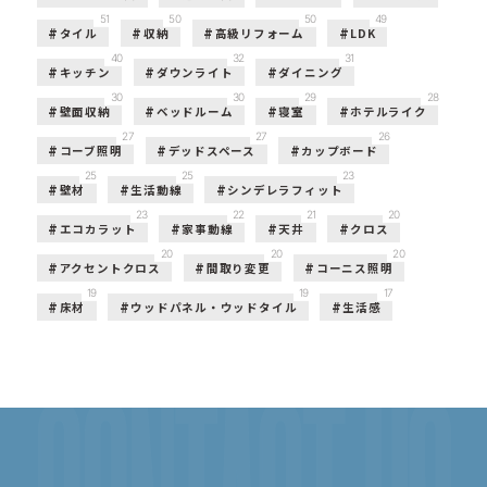
51
50
50
49
タイル
収納
高級リフォーム
LDK
40
32
31
キッチン
ダウンライト
ダイニング
30
30
29
28
壁面収納
ベッドルーム
寝室
ホテルライク
27
27
26
コーブ照明
デッドスペース
カップボード
25
25
23
壁材
生活動線
シンデレラフィット
23
22
21
20
エコカラット
家事動線
天井
クロス
20
20
20
アクセントクロス
間取り変更
コーニス照明
19
19
17
床材
ウッドパネル・ウッドタイル
生活感