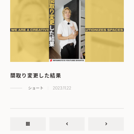
間取り変更した結果
ショート
2023.11.22
apps
chevron_left
chevron_right