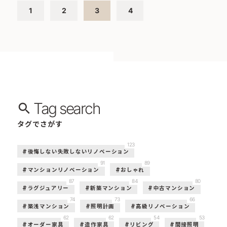
1
2
3
4
Tag search
タグでさがす
123
後悔しない失敗しないリノベーション
91
89
マンションリノベーション
おしゃれ
87
84
80
ラグジュアリー
新築マンション
中古マンション
74
73
66
築浅マンション
照明計画
高級リノベーション
62
62
54
53
オーダー家具
造作家具
リビング
間接照明