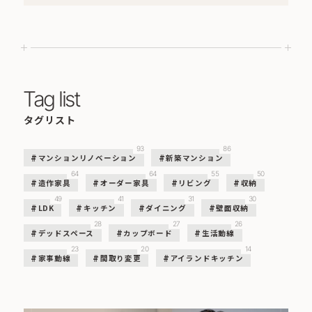
Tag list
タグリスト
93
86
マンションリノベーション
新築マンション
64
64
55
50
造作家具
オーダー家具
リビング
収納
49
41
31
30
LDK
キッチン
ダイニング
壁面収納
28
27
26
デッドスペース
カップボード
生活動線
23
20
14
家事動線
間取り変更
アイランドキッチン