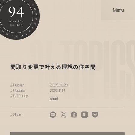
Menu
94
TOPIC
間取り変更で叶える理想の住空間
// Publish
2025.08.20
// Update
2025.11.14
// Category
short
// Share