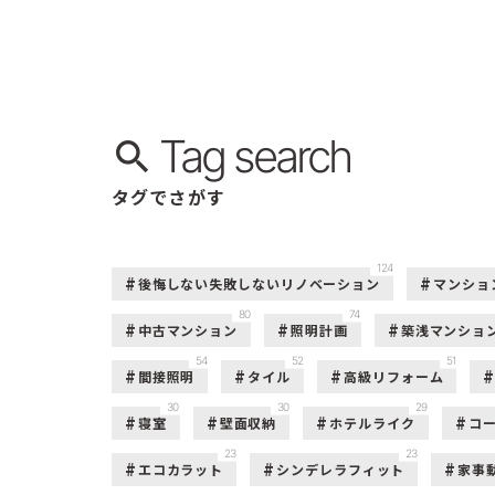
Tag search
タグでさがす
124
後悔しない失敗しないリノベーション
マンショ
80
74
中古マンション
照明計画
築浅マンショ
54
52
51
間接照明
タイル
高級リフォーム
30
30
29
寝室
壁面収納
ホテルライク
コ
23
23
エコカラット
シンデレラフィット
家事