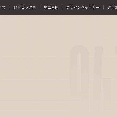
いて
94トピックス
施工事例
デザインギャラリー
クリ
94