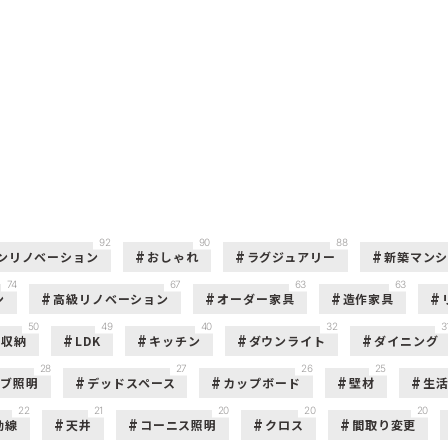
92
90
88
ンリノベーション
おしゃれ
ラグジュアリー
新築マン
74
67
63
63
ン
高級リノベーション
オーダー家具
造作家具
50
49
40
32
3
収納
LDK
キッチン
ダウンライト
ダイニング
28
27
26
25
ーブ照明
デッドスペース
カップボード
壁材
生
22
21
20
20
20
動線
天井
コーニス照明
クロス
間取り変更