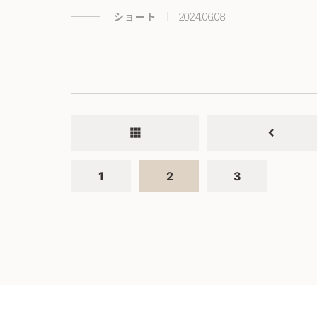
ショート
2024.06.08
apps
chevron_left
1
2
3