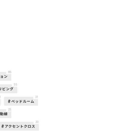
85
ション
55
リビング
1
31
ベッドルーム
25
活動線
20
アクセントクロス