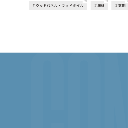
19
19
1
ウッドパネル・ウッドタイル
床材
玄関
CON